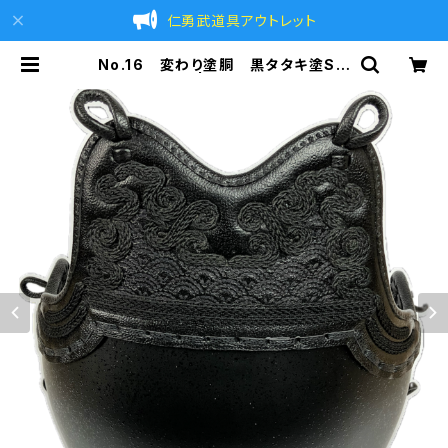
仁勇武道具アウトレット
No.16 変わり塗胴 黒タタキ塗Sサ
イズ 少年用 | 仁勇武道具BASE店
｜剣道防具 剣道具の通販 剣道具のア
ウトレット BASE