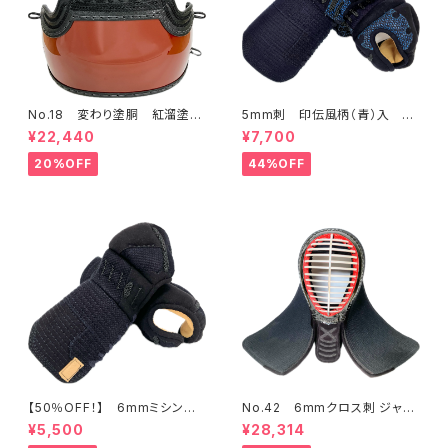
No.18 変わり塗胴 紅溜塗
5mm刺 印伝風柄（青）入 甲
大サイズ 一般用M
手 一般用Lサイズ
¥22,440
¥7,700
20%OFF
44%OFF
【50％OFF！】 6mmミシン
No.42 6mmクロス刺 ジャー
刺 少年用甲手
ジ トンボエアCR面 72㎝（メガ
¥5,500
¥28,314
ネ加工済）