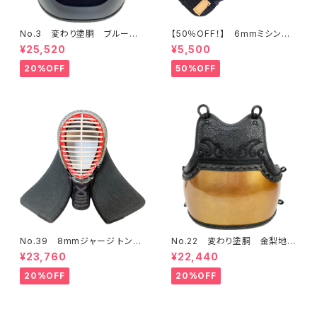
No.3 変わり塗胴 ブルースタ
【50％OFF！】 6mmミシン
ー50本型L 一般用L
刺 少年用甲手
¥25,520
¥5,500
20%OFF
50%OFF
No.39 8mmジャージ トンボ
No.22 変わり塗胴 金梨地
エア 面 71㎝
少年用
¥23,760
¥22,440
20%OFF
20%OFF