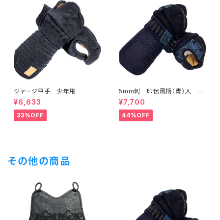
ジャージ甲手 少年用
5mm刺 印伝風柄（青）入 甲
手 一般用Lサイズ
¥6,633
¥7,700
33%OFF
44%OFF
その他の商品