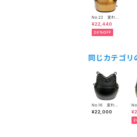
No.22 変わり
塗胴 金梨地
¥22,440
少年用
20%OFF
同じカテゴリ
No.16 変わり
N
塗胴 黒タタキ
塗
¥22,000
¥
塗Sサイズ 少
キ
年用
2