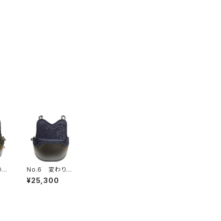
り塗
No.6 変わり塗
本型
胴 茶タタキ塗5
¥25,300
0本型L 一般用
L