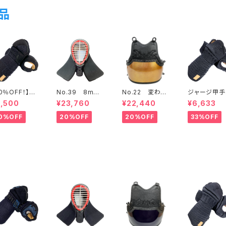
品
50％OFF！】
No.39 8mm
No.22 変わり
ジャージ甲
mmミシン刺
ジャージ トンボ
塗胴 金梨地
少年用
5,500
¥23,760
¥22,440
¥6,633
年用甲手
エア 面 71㎝
少年用
0%OFF
20%OFF
20%OFF
33%OFF