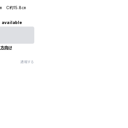
㎝ C約15.8㎝
 available
の方向け
通報する