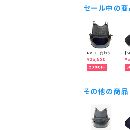
セール中の商
No.3 変わり塗
【
胴 ブルースタ
6
¥25,520
¥
ー50本型L 一
少
般用L
20%OFF
5
その他の商品