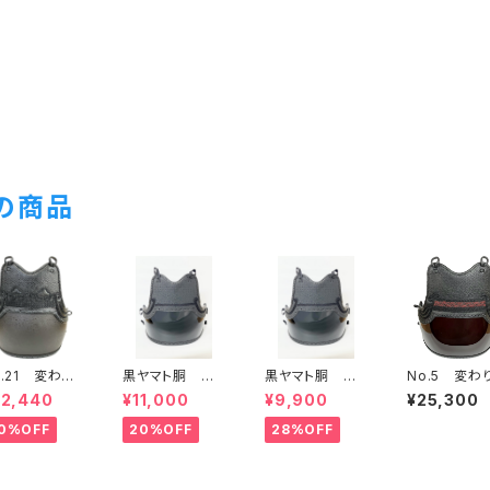
の商品
o.21 変わり
黒ヤマト胴 少
黒ヤマト胴 少
No.5 変わ
胴 茶タタ
年用 Sサイズ
年用 SSサイズ
胴 溜塗50
22,440
¥11,000
¥9,900
¥25,300
 少年用
L 一般用L
0%OFF
20%OFF
28%OFF