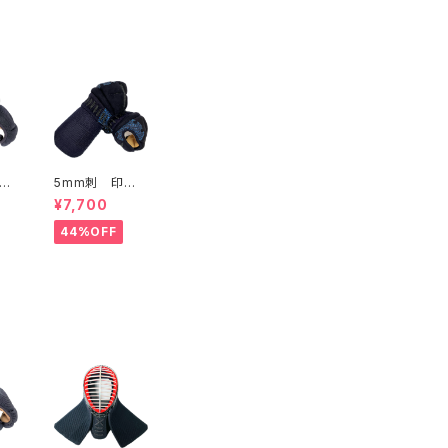
手
5mm刺 印伝
風柄（青）入 甲
¥7,700
手 一般用Lサ
イズ
44%OFF