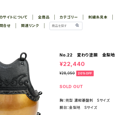
のサイトについて
全商品
カテゴリー
刺繍糸見本
問合せ
関連リンク
No.22 変わり塗胴 金梨
¥22,440
¥28,050
20%OFF
SOLD OUT
胸：兜型 濃紺碁盤刺 Sサイズ
胴台：金梨地 Sサイズ