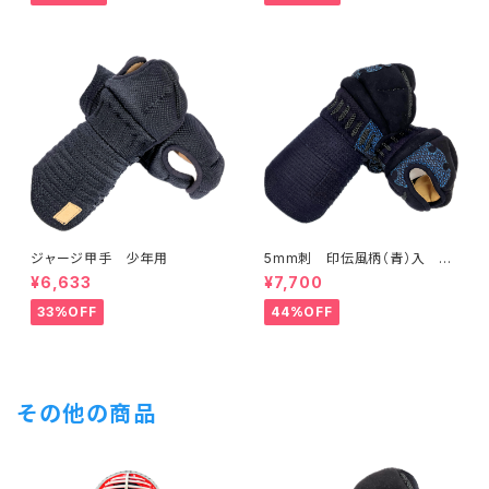
ジャージ甲手 少年用
5mm刺 印伝風柄（青）入 甲
手 一般用Lサイズ
¥6,633
¥7,700
33%OFF
44%OFF
その他の商品