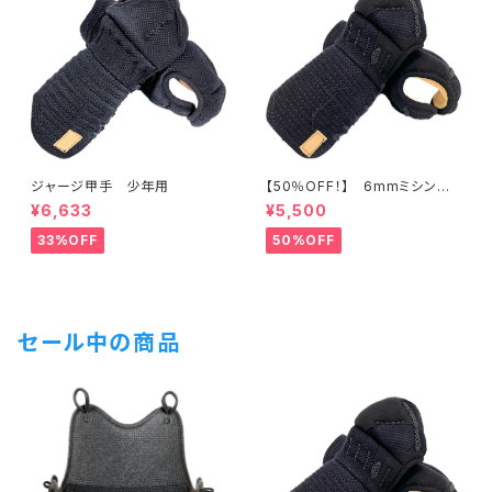
ジャージ甲手 少年用
【50％OFF！】 6mmミシン
刺 少年用甲手
¥6,633
¥5,500
33%OFF
50%OFF
セール中の商品