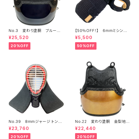
No.3 変わり塗胴 ブルースタ
【50％OFF！】 6mmミシン
ー50本型L 一般用L
刺 少年用甲手
¥25,520
¥5,500
20%OFF
50%OFF
No.39 8mmジャージ トンボ
No.22 変わり塗胴 金梨地
エア 面 71㎝
少年用
¥23,760
¥22,440
20%OFF
20%OFF