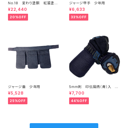
No.18 変わり塗胴 紅溜塗
ジャージ甲手 少年用
大サイズ 一般用M
¥22,440
¥6,633
20%OFF
33%OFF
ジャージ垂 少年用
5mm刺 印伝風柄（青）入 甲
手 一般用Lサイズ
¥5,528
¥7,700
25%OFF
44%OFF