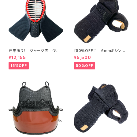
在庫限り！ ジャージ面 少年
【50％OFF！】 6mmミシン
用
刺 少年用甲手
¥12,155
¥5,500
15%OFF
50%OFF