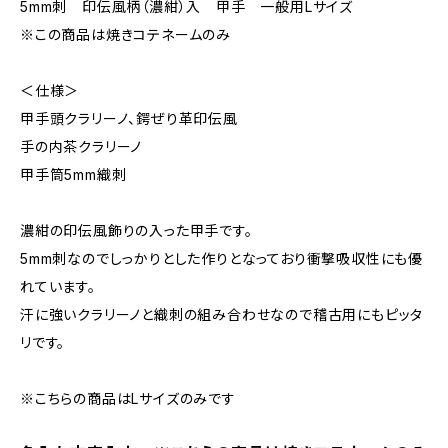
5mm刺 印伝風柄（濃紺）入 甲手 一般用Lサイズ
※この商品は焼きコテネームのみ
＜仕様＞
甲手頭クラリーノ、鍔ぜり革印伝風
手の内茶クラリーノ
甲手筒5mm織刺
濃紺の印伝風飾りの入った甲手です。
5mm刺なのでしっかりとした作りとなっており衝撃吸収性にも優
れています。
汗に強いクラリーノと織刺の組み合わせなので稽古用にもピッタ
リです。
※こちらの商品はLサイズのみです