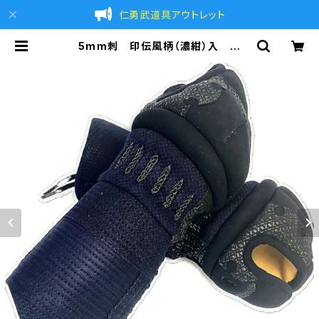
仁勇武道具アウトレット
5mm刺 印伝風柄（濃紺）入 甲
手 一般用Lサイズ | 仁勇武道具BA
SE店 ｜剣道防具 剣道具の通販 剣道
具のアウトレット BASE