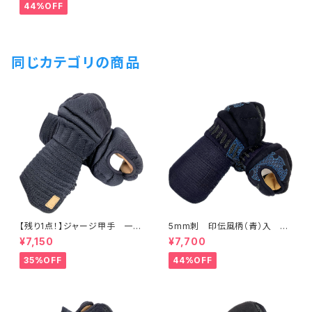
44%OFF
同じカテゴリの商品
【残り1点！】ジャージ甲手 一般
5mm刺 印伝風柄（青）入 甲
用
手 一般用Lサイズ
¥7,150
¥7,700
35%OFF
44%OFF